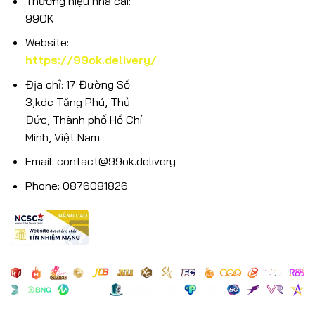
Thương hiệu nhà cái:
99OK
Website:
https://99ok.delivery/
Địa chỉ: 17 Đường Số
3,kdc Tăng Phú, Thủ
Đức, Thành phố Hồ Chí
Minh, Việt Nam
Email:
contact@99ok.delivery
Phone: 0876081826