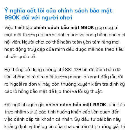
Ý nghĩa cốt lõi của chính sách bảo mật
99OK đối với người chơi
Việc thiết lập
chính sách bảo mật 99OK
giúp duy trì
một môi trường cá cược lành mạnh và công bằng cho mọi
hội viên. Người chơi có thể hoàn toàn yên tâm rằng mọi
hoạt động truy cập của mình đều được mã hóa theo tiêu
chuẩn quốc tế.
Hệ thống sử dụng chứng chỉ SSL 128 bit để đảm bảo dữ
liệu không bị rò rỉ ra môi trường mạng internet đầy rẫy rủi
ro. Ngoài ra đơn vị này còn thường xuyên kiểm tra định kỳ
các lỗ hổng bảo mật để kịp thời vá lỗi kỹ thuật.
Đội ngũ chuyên gia
chính sách bảo mật 99OK
luôn túc
trực nhằm xử lý các tình huống khẩn cấp liên quan đến
việc đánh cắp tài khoản cá nhân. Sự đầu tư bài bản này
khẳng định vị thế uy tín của nhà cái trên thị trường giải trí