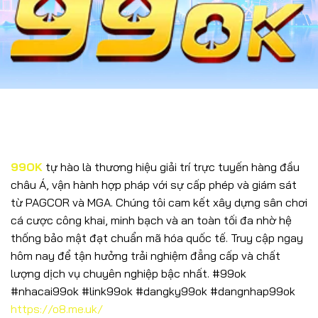
99OK
tự hào là thương hiệu giải trí trực tuyến hàng đầu
châu Á, vận hành hợp pháp với sự cấp phép và giám sát
từ
PAGCOR
và
MGA
. Chúng tôi cam kết xây dựng sân chơi
cá cược công khai, minh bạch và an toàn tối đa nhờ hệ
thống bảo mật đạt chuẩn mã hóa quốc tế. Truy cập ngay
hôm nay để tận hưởng trải nghiệm đẳng cấp và chất
lượng dịch vụ chuyên nghiệp bậc nhất. #99ok
#nhacai99ok #link99ok #dangky99ok #dangnhap99ok
https://o8.me.uk/