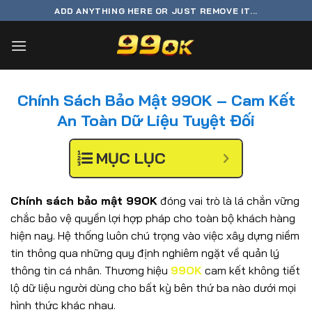
Bỏ
ADD ANYTHING HERE OR JUST REMOVE IT...
qua
nội
dung
Chính Sách Bảo Mật 99OK – Cam Kết
An Toàn Dữ Liệu Tuyệt Đối
MỤC LỤC
Chính sách bảo mật 99OK
đóng vai trò là lá chắn vững
chắc bảo vệ quyền lợi hợp pháp cho toàn bộ khách hàng
hiện nay. Hệ thống luôn chú trọng vào việc xây dựng niềm
tin thông qua những quy định nghiêm ngặt về quản lý
thông tin cá nhân. Thương hiệu
99OK
cam kết không tiết
lộ dữ liệu người dùng cho bất kỳ bên thứ ba nào dưới mọi
hình thức khác nhau.