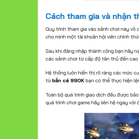
Cách tham gia và nhận t
Quy trình tham gia vào sảnh chơi này vô 
cho mình một tài khoản hội viên chính thứ
Sau khi đăng nhập thành công bạn hãy nạ
các sảnh chơi từ cấp độ tân thủ đến cao
Hệ thống luôn hiển thị rõ ràng các mức cư
từ
bắn cá 99OK
bạn có thể thực hiện lệ
Toàn bộ quá trình giao dịch đều được bảo
quá trình chơi game hãy liên hệ ngay với 