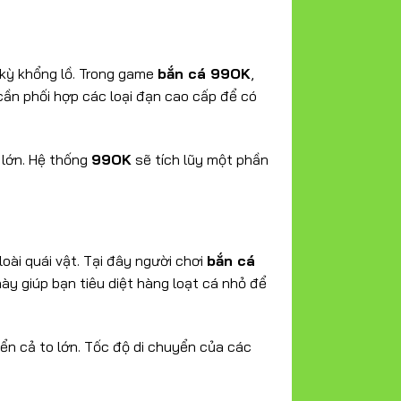
 kỳ khổng lồ. Trong game
bắn cá 99OK
,
cần phối hợp các loại đạn cao cấp để có
 lớn. Hệ thống
99OK
sẽ tích lũy một phần
ài quái vật. Tại đây người chơi
bắn cá
y giúp bạn tiêu diệt hàng loạt cá nhỏ để
ển cả to lớn. Tốc độ di chuyển của các