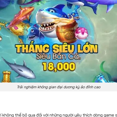
Trải nghiệm không gian đại dương kỳ ảo đỉnh cao
trí không thể bỏ qua đối với những người yêu thích dòng game 