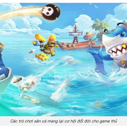
Các trò chơi săn cá mang lại cơ hội đổi đời cho game thủ