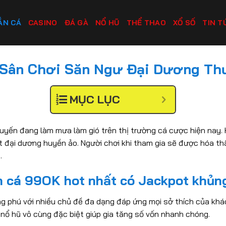
ẮN CÁ
CASINO
ĐÁ GÀ
NỔ HŨ
THỂ THAO
XỔ SỐ
TIN T
 Sân Chơi Săn Ngư Đại Dương Th
MỤC LỤC
 tuyến đang làm mưa làm gió trên thị trường cá cược hiện nay.
 đại dương huyền ảo. Người chơi khi tham gia sẽ được hóa t
.
 cá 99OK hot nhất có Jackpot khủn
g phú với nhiều chủ đề đa dạng đáp ứng mọi sở thích của khá
nổ hũ vô cùng đặc biệt giúp gia tăng số vốn nhanh chóng.