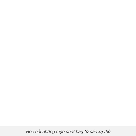
Học hỏi những mẹo chơi hay từ các xạ thủ