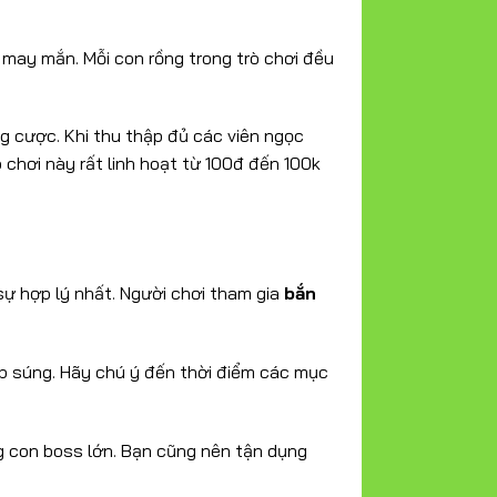
may mắn. Mỗi con rồng trong trò chơi đều
ng cược. Khi thu thập đủ các viên ngọc
chơi này rất linh hoạt từ 100đ đến 100k
ự hợp lý nhất. Người chơi tham gia
bắn
ấp súng. Hãy chú ý đến thời điểm các mục
ng con boss lớn. Bạn cũng nên tận dụng