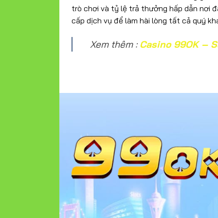
trò chơi và tỷ lệ trả thưởng hấp dẫn nơi
cấp dịch vụ để làm hài lòng tất cả quý kh
Xem thêm :
Casino 99OK – S