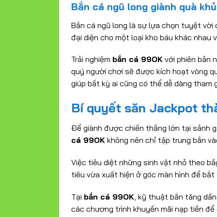
Bắn cá ngũ long giành quà kh
Bắn cá ngũ long là sự lựa chọn tuyệt vờ
đại diện cho một loại kho báu khác nhau v
Trải nghiệm
bắn cá 99OK
với phiên bản n
quý người chơi sẽ được kích hoạt vòng qu
giúp bất kỳ ai cũng có thể dễ dàng tham g
Bí quyết săn Jackpot th
Để giành được chiến thắng lớn tại sảnh 
cá 99OK
không nên chỉ tập trung bắn và
Việc tiêu diệt những sinh vật nhỏ theo b
tiêu vừa xuất hiện ở góc màn hình để bắt
Tại
bắn cá 99OK
, kỹ thuật bắn tăng dầ
các chương trình khuyến mãi nạp tiền để 